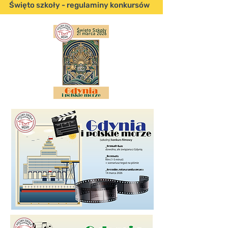
Święto szkoły - regulaminy konkursów