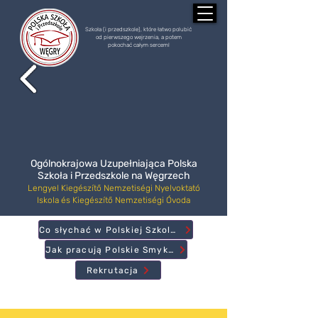
Szkoła (i przedszkole), które łatwo polubić
od pierwszego wejrzenia, a potem
pokochać całym sercem!
Ogólnokrajowa Uzupełniająca Polska
Szkoła i Przedszkole na Węgrzech
Lengyel Kiegészítő Nemzetiségi Nyelvoktató
Iskola és Kiegészítő Nemzetiségi Óvoda
Co słychać w Polskiej Szkole?
Jak pracują Polskie Smyki?
Rekrutacja