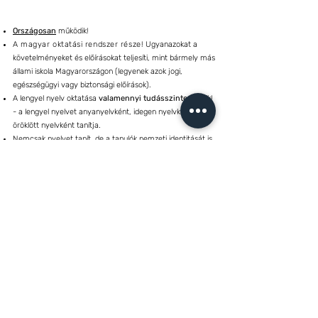
Országosan
működik!
A magyar oktatási rendszer része!
Ugyanazokat a
követelményeket és előírásokat teljesíti, mint bármely más
állami iskola Magyarországon (legyenek azok jogi,
egészségügyi vagy biztonsági előírások).
A lengyel nyelv oktatása
valamennyi tudásszinten
zajlik!
- a lengyel nyelvet anyanyelvként, idegen nyelvként és
öröklött nyelvként tanítja.
Nemcsak nyelvet tanít, de a tanulók nemzeti identitását is
erősíti a két nemzethez tartozás tiszteletével!
Az iskola valamennyi
telephelyén
erre a célra előkészített
tantermekben zajlik az oktatás!
Saját, kifejezetten a magyarországi lengyel
gyerekekkel
való foglalkozáshoz alkotott
tankönyvekkel
rendelkezik!
A lengyel osztályzat beleszámít a tanuló magyar honos
iskolájának tanulmányi átlagába!
Saját
épülettel
rendelkezik!
Felkészíti a diákjait az
érettségi vizsgára lengyel
nyelvből
!
Idegen nyelvi
ECL
vizsgákat szervez és bonyolít le!