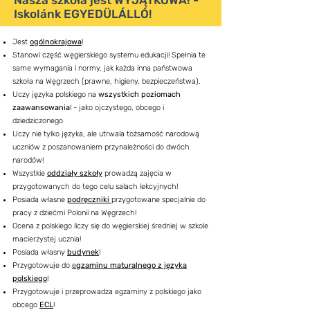
Nasza szkoła jest WYJĄTKOWA!​ -
Iskolánk EGYEDÜLÁLLÓ!
​Jest
ogólnokrajowa
!
Stanowi część węgierskiego systemu edukacji! S
pełnia te
same wymagania i normy, jak każda inna państwowa
szkoła na Węgrzech (prawne, higieny, bezpieczeństwa).
Uczy języka polskiego
na
wszystkich poziomach
zaawansowania
!
- jako ojczystego, obcego i
dziedziczonego
Uczy nie tylko języka, ale utrwala tożsamość narodową
uczniów z poszanowaniem przynależności do dwóch
narodów!
Wszystkie
oddziały szkoły
prowadzą zajęcia w
przygotowanych do tego celu salach lekcyjnych!
Posiada własne
podręczniki
przygotowane specjalnie do
pracy z dziećmi Polonii na Węgrzech!
Ocena z polskiego liczy się do węgierskiej średniej w szkole
macierzystej ucznia!
Posiada własny
budynek
!
Przygotowuje do
e
gzaminu maturalnego z języka
polskiego
!
Przygotowuje i przeprowadza
egzaminy
z polskiego jako
obcego
ECL
!