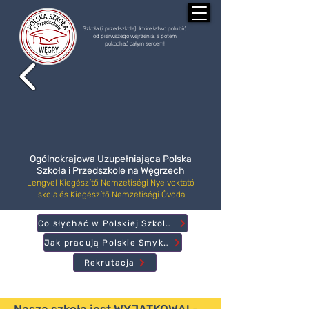
Szkoła (i przedszkole), które łatwo polubić
od pierwszego wejrzenia, a potem
pokochać całym sercem!
Ogólnokrajowa Uzupełniająca Polska
Szkoła i Przedszkole na Węgrzech
Lengyel Kiegészítő Nemzetiségi Nyelvoktató
Iskola és Kiegészítő Nemzetiségi Óvoda
Co słychać w Polskiej Szkole?
Jak pracują Polskie Smyki?
Rekrutacja