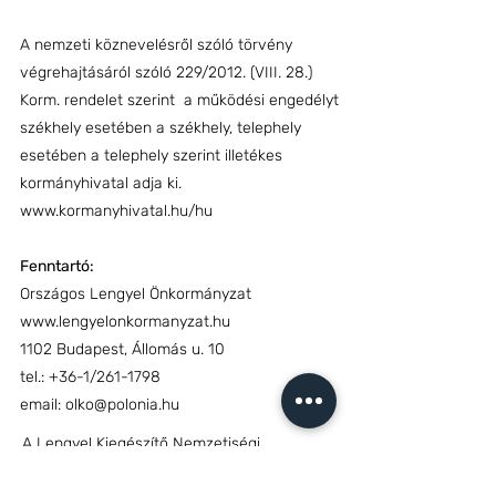
A nemzeti köznevelésről szóló törvény
végrehajtásáról szóló 229/2012. (VIII. 28.)
Korm. rendelet szerint a működési engedélyt
székhely esetében a székhely, telephely
esetében a telephely szerint illetékes
kormányhivatal adja ki.
www.kormanyhivatal.hu/hu
Fenntartó:
Országos Lengyel Önkormányzat
www.lengyelonkormanyzat.hu
1102 Budapest, Állomás u. 10
tel.: +36-1/261-1798​
email:
olko@polonia.hu
A Lengyel Kiegészítő Nemzetiségi
Nyelvoktató Iskola és Kiegészítő