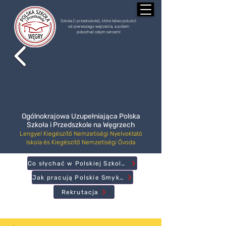
Szkoła (i przedszkole), które łatwo polubić
od pierwszego wejrzenia, a potem
pokochać całym sercem!
Ogólnokrajowa Uzupełniająca Polska
Szkoła i Przedszkole na Węgrzech
Lengyel Kiegészítő Nemzetiségi Nyelvoktató
Iskola és Kiegészítő Nemzetiségi Óvoda
Co słychać w Polskiej Szkole?
Jak pracują Polskie Smyki?
Rekrutacja